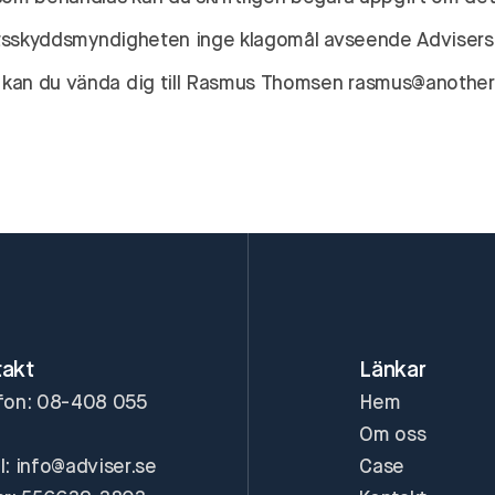
itetsskyddsmyndigheten inge klagomål avseende Adviser
g kan du vända dig till Rasmus Thomsen rasmus@anothe
takt
Länkar
fon: 08-408 055
Hem
Om oss
l: info@adviser.se
Case