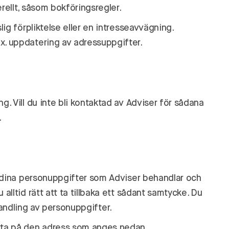
rellt, såsom bokföringsregler.
ig förpliktelse eller en intresseavvägning.
x. uppdatering av adressuppgifter.
. Vill du inte bli kontaktad av Adviser för sådana
.
av dina personuppgifter som Adviser behandlar och
lltid rätt att ta tillbaka ett sådant samtycke. Du
ehandling av personuppgifter.
etta på den adress som anges nedan.