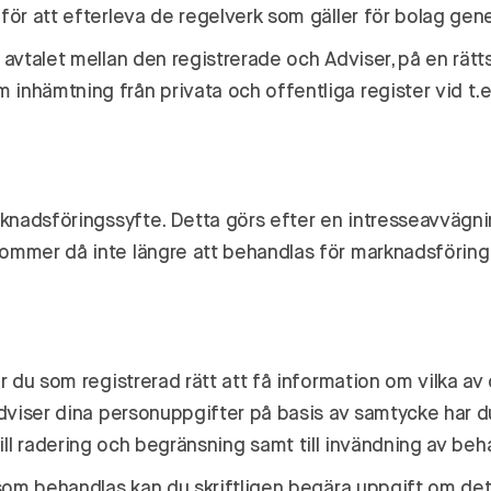
ör att efterleva de regelverk som gäller för bolag gene
vtalet mellan den registrerade och Adviser, på en rättsl
nhämtning från privata och offentliga register vid t.e
nadsföringssyfte. Detta görs efter en intresseavvägning
ommer då inte längre att behandlas för marknadsföring
r du som registrerad rätt att få information om vilka 
viser dina personuppgifter på basis av samtycke har du a
tt till radering och begränsning samt till invändning av b
 som behandlas kan du skriftligen begära uppgift om d