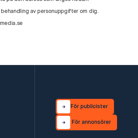
s behandling av personuppgifter om dig.
rmedia.se
För publicister
För publicister
För annonsörer
För annonsörer