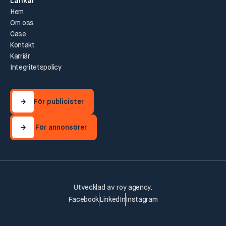
Länkar
Hem
Om oss
Case
Kontakt
Karriär
Integritetspolicy
För publicister
För publicister
För annonsörer
För annonsörer
Utvecklad av
roy agency
.
Facebook
LinkedIn
Instagram