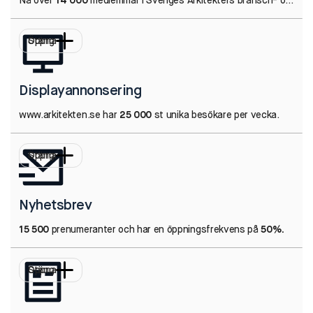
Nå över
14 000
medlemmar i Sveriges Arkitekters bransch- och medlemstidning.
Öppna
Stäng
Displayannonsering
www.arkitekten.se har
25 000
st unika besökare per vecka.
Öppna
Stäng
Nyhetsbrev
15 500
prenumeranter och har en öppningsfrekvens på
50%.
Öppna
Stäng