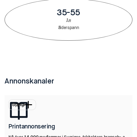
35-55
ÅR
ålderspann
Annonskanaler
Öppna
Stäng
Printannonsering