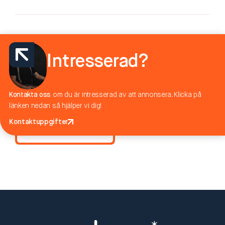
Intresserad?
Kontakta oss
om du är intresserad av att annonsera. Klicka på
Jag accepterar villkoren enligt
integritetspolicy
länken nedan så hjälper vi dig!
Kontaktuppgifter
Skicka meddelande
Kontaktuppgifter
Skicka meddelande