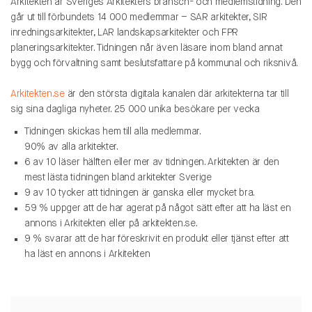
Arkitekten är Sveriges Arkitekters bransch- och medlemstidning. Den
går ut till förbundets 14 000 medlemmar – SAR arkitekter, SIR
inredningsarkitekter, LAR landskapsarkitekter och FPR
planeringsarkitekter. Tidningen når även läsare inom bland annat
bygg och förvaltning samt beslutsfattare på kommunal och riksnivå.
Arkitekten.se
är den största digitala kanalen där arkitekterna tar till
sig sina dagliga nyheter. 25 000 unika besökare per vecka
Tidningen skickas hem till alla medlemmar.
90% av alla arkitekter.
6 av 10 läser hälften eller mer av tidningen. Arkitekten är den
mest lästa tidningen bland arkitekter Sverige
9 av 10 tycker att tidningen är ganska eller mycket bra.
59 % uppger att de har agerat på något sätt efter att ha läst en
annons i Arkitekten eller på arkitekten.se.
9 % svarar att de har föreskrivit en produkt eller tjänst efter att
ha läst en annons i Arkitekten