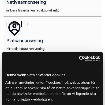
Nativeannonsering
influera läsarna i en redaktionell miljö.
Öppna
Stäng
Platsannonsering
Hitta din nästa rekrytering
Öppna
Stäng
Denna webbplats använder cookies
Event
Adviser använder kakor (“cookies”) på webbplatsen för
Gå in som sponsor & bygg ert varumärke med ett brett kontaktnät
att du som besökare ska få en bättre användarupplevelse
när du använder webbplatsen och för att vi löpande ska
kunna förbättra webbplatsen.