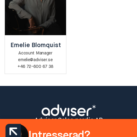
Emelie Blomquist
Account Manager
emelie@adviser.se
+46 72-600 67 38
Adviser Sales nordic AB
Adviser är en del av Another Media Group, en företagsgrupp med
Intresserad?
en gemensam vision att skapa möjligheter för människor, företag