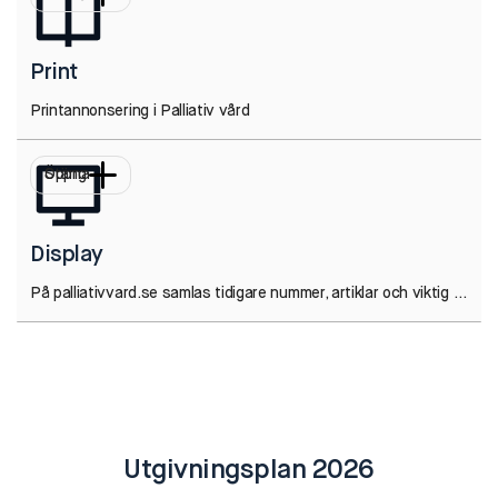
Print
Printannonsering i Palliativ vård
Öppna
Stäng
Display
På palliativvard.se samlas tidigare nummer, artiklar och viktig information inom området.
Utgivningsplan 2026