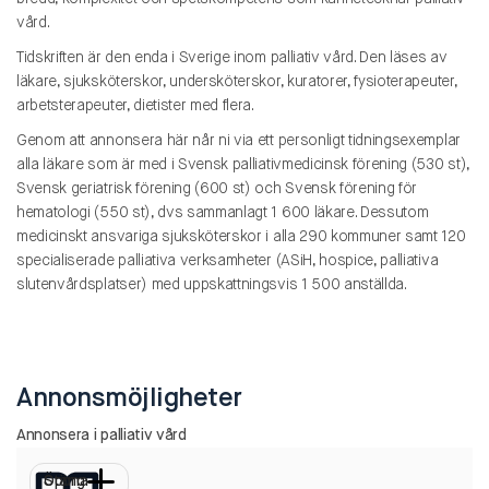
vård.
Tidskriften är den enda i Sverige inom palliativ vård. Den läses av
läkare, sjuksköterskor, undersköterskor, kuratorer, fysioterapeuter,
arbetsterapeuter, dietister med flera.
Genom att annonsera här når ni via ett personligt tidningsexemplar
alla läkare som är med i Svensk palliativmedicinsk förening (530 st),
Svensk geriatrisk förening (600 st) och Svensk förening för
hematologi (550 st), dvs sammanlagt 1 600 läkare. Dessutom
medicinskt ansvariga sjuksköterskor i alla 290 kommuner samt 120
specialiserade palliativa verksamheter (ASiH, hospice, palliativa
slutenvårdsplatser) med uppskattningsvis 1 500 anställda.
Annonsmöjligheter
Annonsera i palliativ vård
Öppna
Stäng