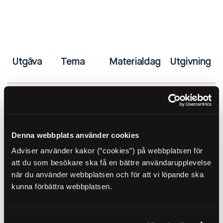
Utgåva
Tema
Materialdag
Utgivning
Information om utgåvor och datum kommer inom kort.
Denna webbplats använder cookies
Adviser använder kakor (“cookies”) på webbplatsen för
att du som besökare ska få en bättre användarupplevelse
när du använder webbplatsen och för att vi löpande ska
Materialspecifikation Print
kunna förbättra webbplatsen.
Annonsmaterial för print ska levereras som PDF. Bilder och
illustrationer ska vara CMYK (ej dekorfärger, PMS eller RGB).
Bilder ska vara högupplösta. 300 dpi för att bli så bra som