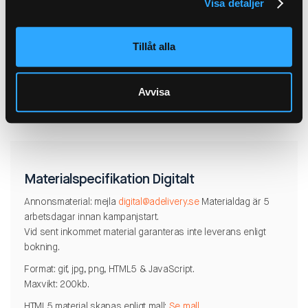
Visa detaljer
möjligt i tryck. Utfall om 3 mm ska läggas runt
annonsmaterialet. Skärmärken används för att annonsen ska
monteras in korrekt. Text bör ej finnas närmre än 5 mm från
Tillåt alla
sidans skärmärken.
Lämna din annons via den länk som kommer med din
orderbekräftelse eller via
print@adelivery.se
Avvisa
Materialspecifikation Digitalt
Annonsmaterial: mejla
digital@adelivery.se
Materialdag är 5
arbetsdagar innan kampanjstart.
Vid sent inkommet material garanteras inte leverans enligt
bokning.
Format: gif, jpg, png, HTML5 & JavaScript.
Maxvikt: 200kb.
HTML5 material skapas enligt mall:
Se mall