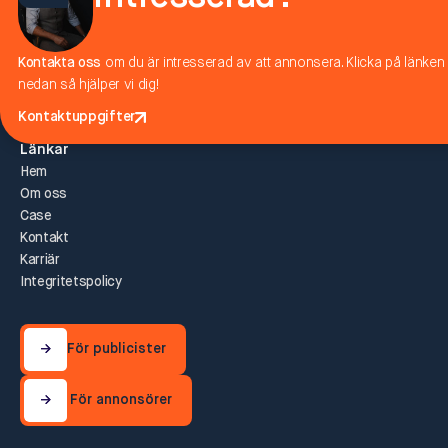
Org.nr: 556632-3803
Våra kontor
Stockholm
Kontakta oss
om du är intresserad av att annonsera. Klicka på länken
Malmö
nedan så hjälper vi dig!
Halmstad
Kontaktuppgifter
Kontaktuppgifter
Länkar
Hem
Om oss
Case
Kontakt
Karriär
Integritetspolicy
För publicister
För publicister
För annonsörer
För annonsörer