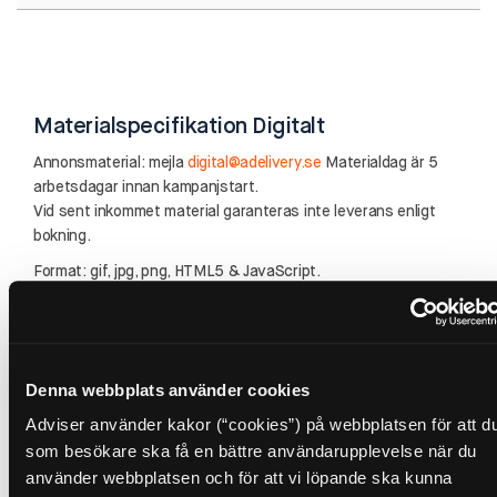
Materialspecifikation Digitalt
Annonsmaterial: mejla
digital@adelivery.se
Materialdag är 5
arbetsdagar innan kampanjstart.
Vid sent inkommet material garanteras inte leverans enligt
bokning.
Format: gif, jpg, png, HTML5 & JavaScript.
Maxvikt: 200kb.
HTML5 material skapas enligt mall:
https://www.adformhelp.com/s/topic/0TO3W0000008PBSWA2/h
banner-specifications
Denna webbplats använder cookies
Annonsmaterial för Nyhetsbrev, Instagram & Stand Alone
Adviser använder kakor (“cookies”) på webbplatsen för att d
lämnas via länk:
som besökare ska få en bättre användarupplevelse när du
https://www.picaflow.com/unique/adviserstudio/<<PICAPOINTURL
använder webbplatsen och för att vi löpande ska kunna