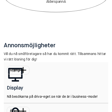
ÅlderspannA
Annonsmöjligheter
Vill du nå småföretagare så har du kommit rätt. Tillsammans hittar
vi rätt lösning för dig!
Öppna
Stäng
Display
Nå besökarna på driva-eget.se när de är i business-mode!
Öppna
Stäng