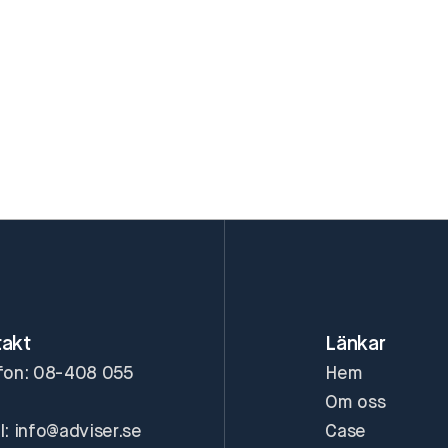
takt
Länkar
fon: 08-408 055
Hem
Om oss
l: info@adviser.se
Case