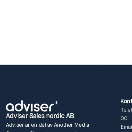
Skicka klagomål
Skicka klagomål
Kon
Tele
Adviser Sales nordic AB
00
Adviser är en del av Another Media
Emai