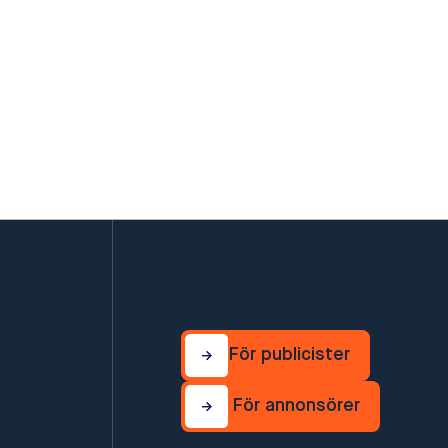
För publicister
För publicister
För annonsörer
För annonsörer