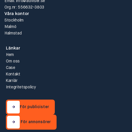
Email: info@adviser.se
Org.nr: 556632-3803
Våra kontor
Stockholm
Malmö
Halmstad
Länkar
Hem
Om oss
Case
Kontakt
Karriär
Integritetspolicy
För publicister
För publicister
För annonsörer
För annonsörer