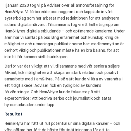
I januari 2023 tog vi på Adviser över all annonsförsäljning för
Hem&Hyra. Vi förberedde oss noggrant och kopplade in vårt
systerbolag som har arbetat med redaktionen för att analysera
sidans digitala närvaro. Tillsammans tog vi ett helhetsgrepp om
Hem&Hyras digitala erbjudande – och optimerade kanalerna. Under
åren har vi samlat på oss lång erfarenhet och kunskap kring de
möjligheter och utmaningar publikationerna har: medlemsnyttan är
oerhört viktig och publikationen måste ha en bra balans, för att
inte bli för kommersiell i budskapen.
Därför var det viktigt att vi, tillsammans med vår seniora säljare
Mikael, fick möjligheten att skapa en stark relation och positivt
samarbete med Hem&Hyra. På så sätt kunde vi lära av varandra i
ett tidigt skede: Adviser fick en tydlig bild av kundens
förväntningar. Och Hem&Hyra kunde fokusera på sitt
expertområde: Att bedriva seriös och journalistik och sätta
hyresmarknaden under lupp.
Resultat
Hem&Hyra har fått ut full potential ur sina digitala kanaler – och
våra säljare har fått de bästa förutsättningarna för att ta