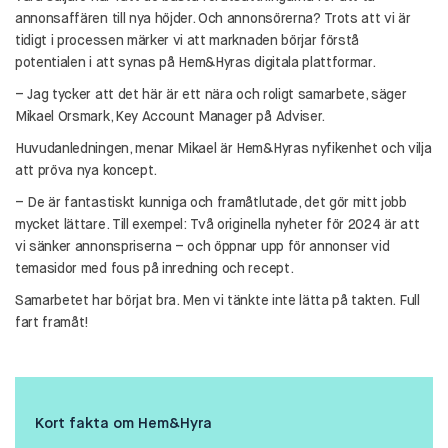
annonsaffären till nya höjder. Och annonsörerna? Trots att vi är
tidigt i processen märker vi att marknaden börjar förstå
potentialen i att synas på Hem&Hyras digitala plattformar.
– Jag tycker att det här är ett nära och roligt samarbete, säger
Mikael Orsmark, Key Account Manager på Adviser.
Huvudanledningen, menar Mikael är Hem&Hyras nyfikenhet och vilja
att pröva nya koncept.
– De är fantastiskt kunniga och framåtlutade, det gör mitt jobb
mycket lättare. Till exempel: Två originella nyheter för 2024 är att
vi sänker annonspriserna – och öppnar upp för annonser vid
temasidor med fous på inredning och recept.
Samarbetet har börjat bra. Men vi tänkte inte lätta på takten. Full
fart framåt!
Kort fakta om Hem&Hyra