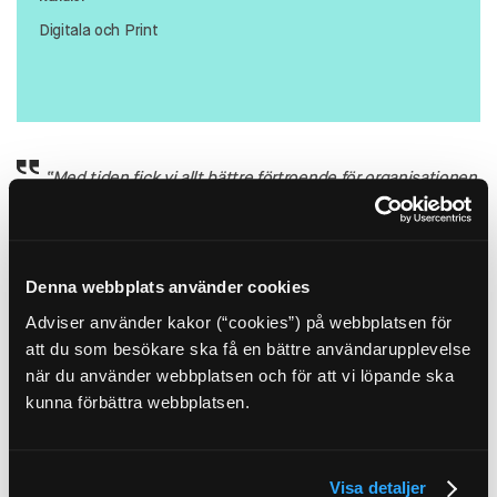
Digitala och Print
“Med tiden fick vi allt bättre förtroende för organisationen
och de blev en partner som vi idag ser som tidningens
medarbetare. Det är lätt att sjösätta nya projekt, testa,
utveckla eller lägga ner.” – Micael Appelgren,
Chefredaktör Maskinentreprenören
Denna webbplats använder cookies
Adviser använder kakor (“cookies”) på webbplatsen för
att du som besökare ska få en bättre användarupplevelse
när du använder webbplatsen och för att vi löpande ska
kunna förbättra webbplatsen.
Visa detaljer