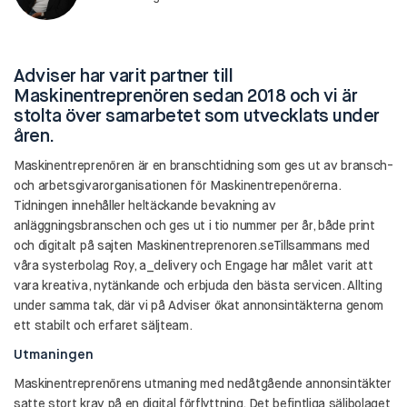
Adviser har varit partner till
Maskinentreprenören sedan 2018 och vi är
stolta över samarbetet som utvecklats under
åren.
Maskinentreprenören är en branschtidning som ges ut av bransch-
och arbetsgivarorganisationen för Maskinentrepenörerna.
Tidningen innehåller heltäckande bevakning av
anläggningsbranschen och ges ut i tio nummer per år, både print
och digitalt på sajten Maskinentreprenoren.seTillsammans med
våra systerbolag Roy, a_delivery och Engage har målet varit att
vara kreativa, nytänkande och erbjuda den bästa servicen. Allting
under samma tak, där vi på Adviser ökat annonsintäkterna genom
ett stabilt och erfaret säljteam.
Utmaningen
Maskinentreprenörens utmaning med nedåtgående annonsintäkter
satte stort krav på en digital förflyttning. Det befintliga säljbolaget